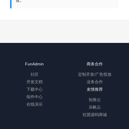
改。
FunAdmin
商务合作
社区
定制开发/广告投放
开发文档
业务合作
下载中心
友情推荐
组件中心
知推云
在线演示
乐帆云
狂团源码商城