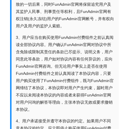
致的一切后果，同时FunAdmin官网将保留追究用户及
其监护人民事、刑事责任等权利，且FunAdmin官网有
权注销(永久冻结)用户的FunAdmin官网帐号，并有权向
用户及用户的监护人索赔。
3、用户应当在购买使用FunAdmin付费组件之前认真阅
读全部协议内容。用户确认FunAdmin官网对协议中所
含免除或限制其责任的条款已尽提示、说明义务，用户
同意此等条款，用户如对协议内容有任何异议的，应向
FunAdmin官网咨询。但无论用户事实上是否在使用
FunAdmin付费组件之前认真阅读了本协议内容，只要
用户购买使用了FunAdmin付费组件，既与FunAdmin官
网缔结了本协议，本协议即对用户产生约束，届时用户
不应以未阅读本协议的内容或者未获得FunAdmin官网
对用户问询的解答等理由，主张本协议无效或要求撤销
本协议。
4、用户承诺接受并遵守本协议的约定。如果用户不同
意本协议的约定，应立即停止购买使用FunAdmin付费